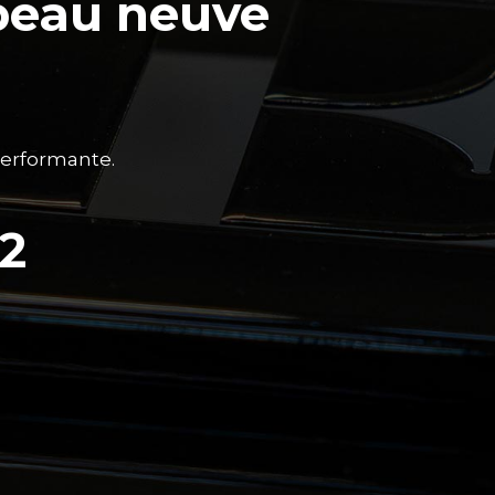
 peau neuve
performante.
22